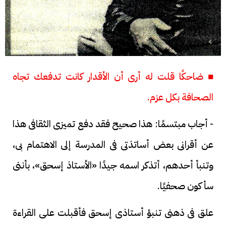
■ ضاحكًا قلت له أرى أن الأقدار كانت تدفعك تجاه
الصحافة بكل عزم.
- أجاب مبتسمًا: هذا صحيح فقد دفع تميزى الثقافى هذا
عن أقرانى بعض أساتذتى فى المدرسة إلى الاهتمام بى،
وتنبأ أحدهم، أتذكر اسمه جيدًا «الأستاذ إسحق»، بأننى
سأكون صحفيًا.
علق فى ذهنى تنبؤ أستاذى إسحق فأقبلت على القراءة