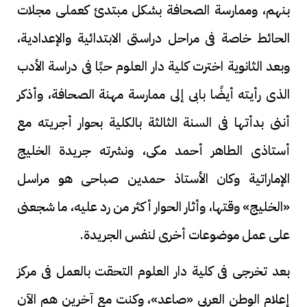
بنهم، وممارسة الصحافة بشكل مبتدئ كعملى مجلات
الحائط خاصة فى مراحل دراستى الابتدائية والإعدادية،
وبعد الثانوية اخترت كلية دار العلوم حبًا فى دراسة الأدب
الذى رأيته أيضًا بابى إلى ممارسة مهنة الصحافة، وأذكر
أننى بدأتها فى السنة الثالثة بالكلية بحوار أجريته مع
أستاذى الطاهر أحمد مكى، ونشرته جريدة الخليج
الإماراتية وكان الأستاذ حمدين صباحى هو مراسل
«الخليج» وقتها، وأثار الحوار أكثر من رد عليه، ما شجعنى
على عمل موضوعات أخرى لنفس الجريدة.
بعد تخرجى فى كلية دار العلوم التحقت بالعمل فى مركز
إعلام الوطن العربى «صاعد»، وكنت مع آخرين هم الآن