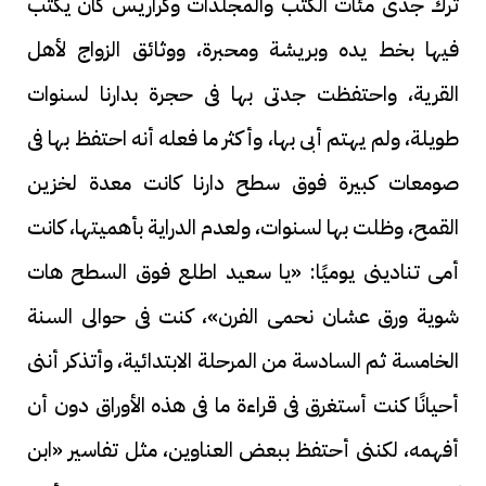
ترك جدى مئات الكتب والمجلدات وكراريس كان يكتب
فيها بخط يده وبريشة ومحبرة، ووثائق الزواج لأهل
القرية، واحتفظت جدتى بها فى حجرة بدارنا لسنوات
طويلة، ولم يهتم أبى بها، وأكثر ما فعله أنه احتفظ بها فى
صومعات كبيرة فوق سطح دارنا كانت معدة لخزين
القمح، وظلت بها لسنوات، ولعدم الدراية بأهميتها، كانت
أمى تنادينى يوميًا: «يا سعيد اطلع فوق السطح هات
شوية ورق عشان نحمى الفرن»، كنت فى حوالى السنة
الخامسة ثم السادسة من المرحلة الابتدائية، وأتذكر أننى
أحيانًا كنت أستغرق فى قراءة ما فى هذه الأوراق دون أن
أفهمه، لكننى أحتفظ ببعض العناوين، مثل تفاسير «ابن