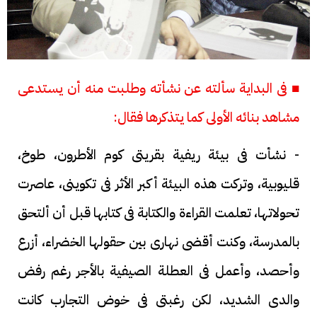
■ فى البداية سألته عن نشأته وطلبت منه أن يستدعى
مشاهد بنائه الأولى كما يتذكرها فقال:
- نشأت فى بيئة ريفية بقريتى كوم الأطرون، طوخ،
قليوبية، وتركت هذه البيئة أكبر الأثر فى تكوينى، عاصرت
تحولاتها، تعلمت القراءة والكتابة فى كتابها قبل أن ألتحق
بالمدرسة، وكنت أقضى نهارى بين حقولها الخضراء، أزرع
وأحصد، وأعمل فى العطلة الصيفية بالأجر رغم رفض
والدى الشديد، لكن رغبتى فى خوض التجارب كانت