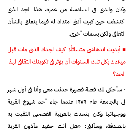
وكان والدى فى السادسة من عمره، هذا الجد الذى
اكتشفت حين كبرت أننى امتداد له فيما يتعلق بالشأن
الثقافى ولكن بسمات أخرى.
■ أبديت اندهاشى متسائلًا: كيف لجدك الذى مات قبل
ميلادك بكل تلك السنوات أن يؤثر فى تكوينك الثقافى لهذا
الحد؟
- سأحكى لك قصة قصيرة حدثت معى وأنا فى أول شهر
لى بالجامعة عام ١٩٧٩ عندما جاء أحد شيوخ القرية
ووجهائها وكان يتحدث بالعربية الفصحى التقيت به
بالصدفة، وسألنى: «هل أنت حفيد مأذون القرية