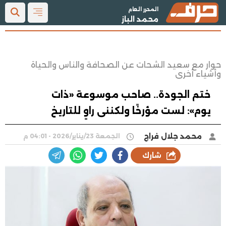
المحرر العام
محمد الباز
حوار مع سعيد الشحات عن الصحافة والناس والحياة
وأشياء أخرى
ختم الجودة.. صاحب موسوعة «ذات
يوم»: لست مؤرخًا ولكننى راوٍ للتاريخ
محمد جلال فراج
الجمعة 23/يناير/2026 - 04:01 م
شارك