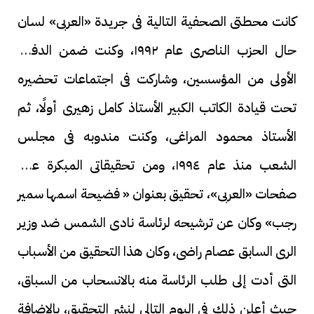
كانت محطتى الصحفية التالية فى جريدة «العربى» لسان
حال الحزب الناصرى عام ١٩٩٢، وكنت ضمن الدفعة
الأولى من المؤسسين، وشاركت فى اجتماعات تحضيره
تحت قيادة الكاتب الكبير الأستاذ كامل زهيرى أولًا، ثم
الأستاذ محمود المراغى، وكنت مندوبه فى مجلس
الشعب منذ عام ١٩٩٤، ومن تحقيقاتى المبكرة على
صفحات «العربى»، تحقيق بعنوان « فضيحة اسمها سمير
رجب» وكان عن ترشيحه لرئاسة نادى الشمس ضد وزير
الرى السابق عصام راضى، وكان هذا التحقيق من الأسباب
التى أدت إلى طلب الرئاسة منه بالانسحاب من السباق،
حيث أعلن ذلك فى اليوم التالى لنشر التحقيق، بالإضافة