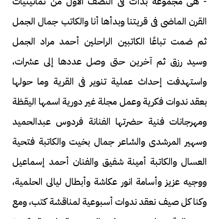
- هى مجموعة بدأت فى النصف الأول من ثمانينيات
القرن الماضى فى قريتنا وبدأها أنا والكاتب جمال الجمل
ثم ضمت تباعًا الكاتبين الراحلين أحمد مراد الجمل
وسيد رزق ثم آخرين حتى وصل عددها إلى عشرات،
واستهدفت إحداث عملية تنوير فى القرية وما حولها
بعقد ندوات فكرية وعمل مجلة غير دورية اسمها اليقظة
ومهرجانات فنية حضرتها الفنانة فردوس عبدالحميد
وسهير المرشدى والشاعر جمال بخيت والكاتبة فتحية
العسال والكاتبة أمينة شفيق والفنان أحمد إسماعيل
ووجيه عزيز وأسامة انور عكاشة وأبطال ليالى الحلمية،
وكنا كل صيف نعقد ندوات أسبوعية لمناقشة كتب، ومع