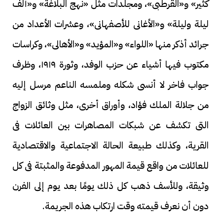
كثير» و«القرطبى»، ومجلدات مثل «نهج البلاغة» و«ألف
ليلة وليلة» و«الأغانى للأصفهانى»، وعشرات الأعداد من
جرائد أذكر منها «اللواء» و«المؤيد» و«الأهالى»، وكراسات
مكتوب فيها أشياء عن حزب الوفد، وثورة ١٩١٩، وظرف
جواب فاخر لا أنسى شكله وملمسه الناعم مرسل إليه
من جلالة الملك فؤاد، وأوراق أخرى، مثل وثائق الزواج
التى تكشف عن شبكات المصاهرات بين العائلات فى
القرية، وكذلك طبيعة الحالة الاجتماعية والاقتصادية
للعائلات من واقع قيمة المهور المدفوعة والمثبتة فى كل
وثيقة، وللأسف ذهب كل ذلك يومًا بعد يوم إلى الفرن
دون أن نعرف قيمته وقت ارتكاب هذه الجريمة.