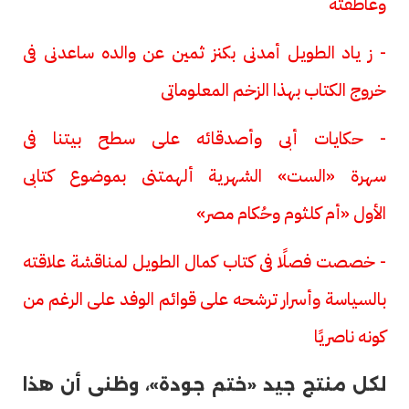
وعاطفته
- ز ياد الطويل أمدنى بكنز ثمين عن والده ساعدنى فى
خروج الكتاب بهذا الزخم المعلوماتى
- حكايات أبى وأصدقائه على سطح بيتنا فى
سهرة «الست» الشهرية ألهمتنى بموضوع كتابى
الأول «أم كلثوم وحُكام مصر»
- خصصت فصلًا فى كتاب كمال الطويل لمناقشة علاقته
بالسياسة وأسرار ترشحه على قوائم الوفد على الرغم من
كونه ناصريًا
لكل منتج جيد «ختم جودة»، وظنى أن هذا