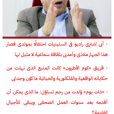
- أبى اشترى راديو فى الستينيات احتفالًا بمولدى فصار
هذا الجهاز ملاذى وأمدنى بثقافة سماعية لا مثيل لها
- قريتى «كوم الأطرون» كانت المنبع الذى نهلت من
حكاياته الواقعية والفلكلورية والخيالية ما كوّن وجدانى
- «ذات يوم» وُلدت من رحم تساؤل: ما الذى يمكن أن
أقدمه بعد سنوات العمل الصحفى ويبقى للأجيال
القادمة؟