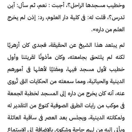
وخطيب مسجدها الراحل؟، أجبت : نعم، ثم سأل: أين
تدرس؟، قلت له: فى كلية دار العلوم، رد: إذن لم يخرج
العلم من داره».
لم يبتعد هذا الشيخ عن الحقيقة، فجدى كان أزهريًا
لكنه لم يلتحق بجامعته، وكان مأذونًا لقريتنا وأول
خطيب لأول مسجد فيها، ومفتيًا لأهلها فى أمورهم
الدينية والحياتية، ومما سمعته من الحكايات التى تُروى
عنه، أنه كان يخرج من داره إلى المسجد لخطبة الجمعة
فى موكب من رايات الطرق الصوفية كنوع من التقدير له
ولمكانته الدينية، ويجلس بعد العصر فى ساقية العائلة
ويأتى إليه من لهم حاجة وشكوى بالإضافة إلى الاستماع