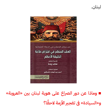
لبنان.
■ وماذا عن دور الصراع على هوية لبنان بين «العروبة»
و«السيادة» فى تفجير الأزمة لاحقًا؟