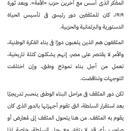
المفكر الذى أسس مع آخرين حزب «الأمة». وبعد ثورة
١٩١٩، كان للمثقفين دور رئيسى فى تأسيس الحياة
الدستورية والبرلمانية والحزبية.
المثقفون هم الذين يلعبون دورًا فى بناء الفكرة الوطنية،
والأمر لا يقتصر على مصر، إنهم يشكلون كتلة تاريخية،
تعمل من أجل بناء نموذج وطنى، وإن اختلفت
التوجهات وتناقضت.
لكن دور المثقف فى مراحل البناء الوطنى ينحسر تدريجيًا
بعد استقرار السلطة، التى تقوم أجهزتها بالدور الذى كان
يقوم به المثقف. من هنا يتحول المثقف إلى مُعارض أو
صاحب رأى قد لا يتفق مع رجل السلطة، خاصة إذا