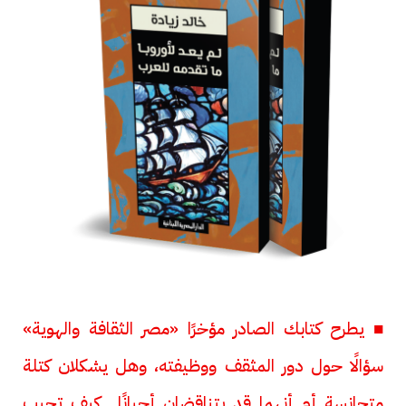
■ يطرح كتابك الصادر مؤخرًا «مصر الثقافة والهوية»
سؤالًا حول دور المثقف ووظيفته، وهل يشكلان كتلة
متجانسة أم أنهما قد يتناقضان أحيانًا.. كيف تجيب