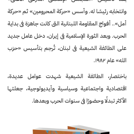
وانتخابه رئيسًا له. وأسس «حركة المحرومين» ثم «حركة
أمل».. أفواج المقاومة اللبنانية التى كانت جاهزة فى بداية
الحرب. وبعد الثورة الإسلامية فى إيران، دخل عامل جديد
على الطائفة الشيعية فى لبنان، تُرجم بتأسيس «حزب
الله» عام ١٩٨٢.
باختصار، الطائفة الشيعية شهدت عوامل عديدة،
اقتصادية واجتماعية وسياسية وأيديولوجية، جعلتها
الأكثر تبدلًا وحضورًا فى سنوات الحرب وبعدها.