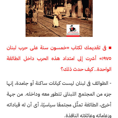
■ فى تقديمك لكتاب «خمسون سنة على حرب لبنان
١٩٧٥» أشرت إلى امتداد هذه الحرب داخل الطائفة
الواحدة.. كيف حدث ذلك؟
- الطوائف فى لبنان ليست كيانات ساكنة أو جامدة، إنها
جزء من المجتمع اللبنانى تتطور معه وداخله. من جهة
أخرى، الطائفة تمثّل مجتمعًا سياسيًا، أى أن له قياداته
وزعاماته وعائلاته النافذة.