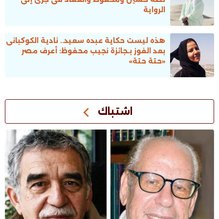
الرواية
هذه ليست حكاية عبده سعيد.. نادية الكوكبانى
بعد الفوز بـجائزة نجيب محفوظ: أعرف مصر
«حتة حتة»
اشتباك