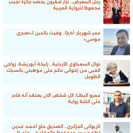
رجل المعرض.. نزار شقرون يحصد جائزة نجيب
محفوظ للرواية العربية
عمر شهريار: أخيرًا.. وفيت بالدين لـ«صبرى
موسى»
نوال السعداوى الأردنية.. زليخة أبوريشة: زواجى
الغبى من إخوانى حكم على موهبتى بالسبات
الطويل
عمرو البطـا: كل شخص الآن يعتقد أنه قادر
على كتابة رواية
الزيوانى الجزائرى.. الصديق حاج أحمد: مَدين
لطه حسين ومحفوظ والعقاد فى جرّى إلى