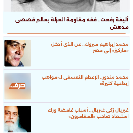
أليفة رفعت.. فقه مقاومة العزلة بعالم قصصى
مدهش
محمد إبراهيم مبروك.. عن الذى أدخل
«ماركيز» إلى مصر
محمد مندور.. الإعدام التعسفى لـ«مواهب
إبداعية كثيرة»
غبريال زكى غبريال.. أسباب غامضة وراء
استبعاد صاحب «المقامرون»