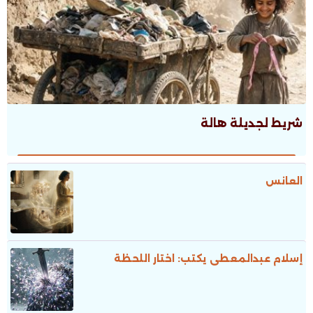
شريط لجديلة هالة
العانس
إسلام عبدالمعطى يكتب: اختار اللحظة