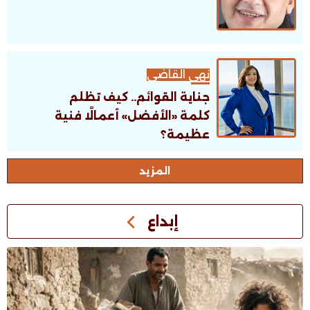
نهى القاضى
جناية القوائم.. كيف تظلم
كلمة «الأفضل» أعمالًا فنية
عظيمة؟
اﻟﻤﺰﻳﺪ
إبداع