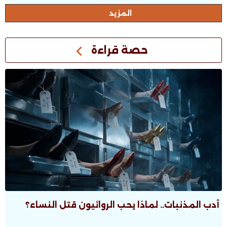
المزيد
حصة قراءة
أدب المذنبات.. لماذا يحب الروائيون قتل النساء؟