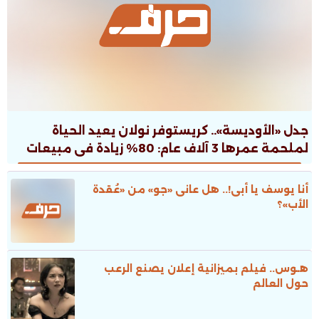
جدل «الأوديسة».. كريستوفر نولان يعيد الحياة
لملحمة عمرها 3 آلاف عام: 80% زيادة فى مبيعات
الطبعات.. ونقاش ثقافى صاخب
أنا يوسف يا أبى!.. هل عانى «جو» من «عُقدة
الأب»؟
هـوس.. فيلم بميزانية إعلان يصنع الرعب
حول العالم