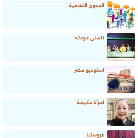
الجدوى الثقافية
نتمنى عودته
استوديو مصر
امرأة حكيمة
عروستنا