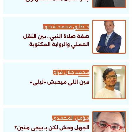
د. طارق محمد شحرور
صفة صلاة النبي.. بين النقل
العملي والرواية المكتوبة
محمد جلال فراج
مين اللى ميحبش «ليلى»
مؤمن المحمدى
الجهل وحش لكن بـ ييجى منين؟