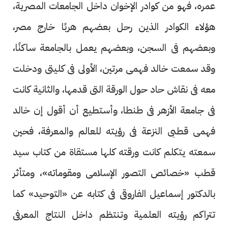
عمره، فهو من كوادر الإخوان داخل الجامعات المصرية،
هؤلاء الكوادر الذين رحل بعضهم هربًا خارج مصر،
وبعضهم فى السجن، وبعضهم يعمل بالجامعة ساكنًا،
وقد سمعت خالد فهمى مرتين، الأولى فى كليتى ودخلت
معه فى نقاش حاد حول الورقة التى قدمها، والثانية كانت
فى جامعة الأزهر فى طنطا، وأستطيع أن أقول إن خالد
فهمى قطبى النزعة فى رؤيته للعالم والمعرفة، فحين
سمعته يتكلم كانت ورقته كلها مستقاة من كتاب سيد
قطب «خصائص التصور الإسلامى ومقوماته»، ومتأثر
بالدكتور إسماعيل الفاروقى فى كتابه عن «التوحيد» كما
تتراكم رؤيته العلمية وتنتظم داخل النتاج المعرفى