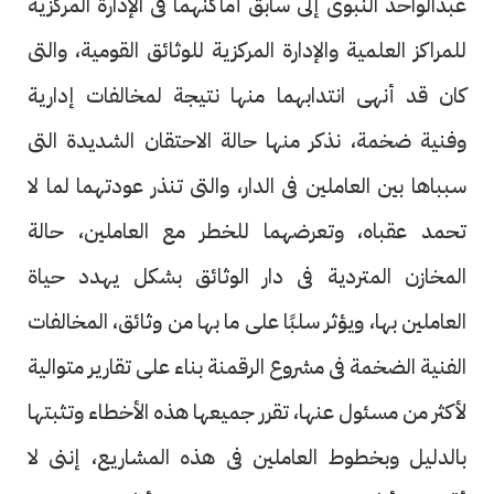
عبدالواحد النبوى إلى سابق أماكنهما فى الإدارة المركزية
للمراكز العلمية والإدارة المركزية للوثائق القومية، والتى
كان قد أنهى انتدابهما منها نتيجة لمخالفات إدارية
وفنية ضخمة، نذكر منها حالة الاحتقان الشديدة التى
سبباها بين العاملين فى الدار، والتى تنذر عودتهما لما لا
تحمد عقباه، وتعرضهما للخطر مع العاملين، حالة
المخازن المتردية فى دار الوثائق بشكل يهدد حياة
العاملين بها، ويؤثر سلبًا على ما بها من وثائق، المخالفات
الفنية الضخمة فى مشروع الرقمنة بناء على تقارير متوالية
لأكثر من مسئول عنها، تقرر جميعها هذه الأخطاء وتثبتها
بالدليل وبخطوط العاملين فى هذه المشاريع، إننى لا