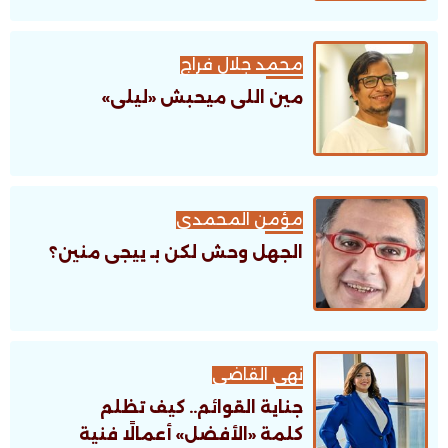
محمد جلال فراج
مين اللى ميحبش «ليلى»
مؤمن المحمدى
الجهل وحش لكن بـ ييجى منين؟
نهى القاضى
جناية القوائم.. كيف تظلم
كلمة «الأفضل» أعمالًا فنية