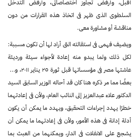
أقبل، وأرفض تجاوز اختصاصاتى، وأرفض التدخل
السلطوى الذى ظهر فى اتخاذ هذه القرارات من دون
مناقشة أو مشاورة معى.
ويضيف فهمى فى استقالته التى أراد لها أن تكون مسببة:
لكل ذلك ولما يبدو منه إعادة لأجواء سيئة ورديئة
عاشتها مصر فى مؤسساتها قبل ثورة ٢٥ يناير ٢٠١١، ولأن
بعضًا مما مر ذكره هنا كان قد أحاله الوزير السابق السيد
الدكتور علاء عبدالعزيز إلى النائب العام، ولأن فى إعادتهما
خطرًا يهدد إجراءات التحقيق، ويهدد ما يمكن أن يكون
أدلة إدانة فى هذه الأمور، ولأن فى إعادتهما ما يمكن أن
يشجع على الانفلات فى الدار، ويمكنهما من العبث بما