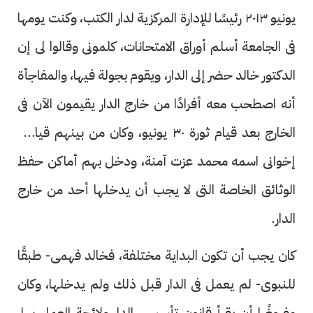
يونيو ٢٠١٣ رئيسًا للإدارة المركزية لدار الكتب، وكنت يومها
فى الجامعة أسلم أوراق الامتحانات، كلمونى وقالوا لى إن
الدكتور خالد حضر إلى الدار، ويقوم بجولة فيها، والمفاجأة
أنه اصطحب معه أفرادًا من خارج الدار يقيمون الآن فى
الخارج بعد قيام ثورة ٣٠ يونيو، وكان من بينهم قيادى
إخوانى اسمه محمد عزت آمنة، ودخل بهم أماكن حفظ
الوثائق الخاصة التى لا يجب أن يدخلها أحد من خارج
الدار.
كان يجب أن تكون البداية مختلفة، فخالد فهمى- طبقًا
للنبوى- لم يعمل فى الدار قبل ذلك ولم يدخلها، وكان
مفروضًا أن يقرأ قانون تأسيس الدار ولائحة العمل بها،