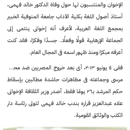
الإخوان والمنتسبون لها حول وفاة الدكتور خالد فهمى،
أستاذ أصول اللغة بكلية الآداب جامعة المنوفية الخبير
بمجمع اللغة العربية، لأعرف أنه إخوانى ينتمى إلى
الجماعة الإرهابية قولًا وفعلًا.. جسدًا وفكرًا، فقد كنت
أعرفه مبكرًا ومنذ ظهور اسمه فى المجال العام.
ففى ٤ يونيو ٢٠١٣، أى بعد خروج المصريين ضد محمد
مرسى وجماعته فى مظاهرات حاشدة مطالبين بإسقاط
حكم المرشد بـ٢٦ يومًا فقط، أصدر وزير الثقافة الإخوانى
علاء عبدالعزيز قراره بندب خالد فهمى لتولى رئاسة دار
الكتب والوثائق القومية.