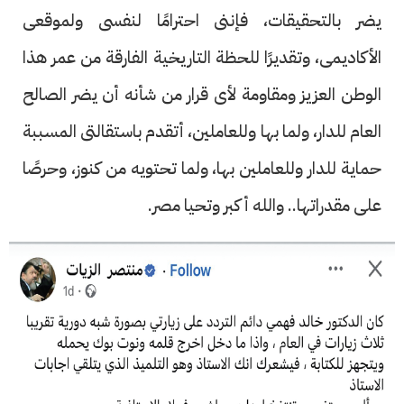
يضر بالتحقيقات، فإننى احترامًا لنفسى ولموقعى
الأكاديمى، وتقديرًا للحظة التاريخية الفارقة من عمر هذا
الوطن العزيز ومقاومة لأى قرار من شأنه أن يضر الصالح
العام للدار، ولما بها وللعاملين، أتقدم باستقالتى المسببة
حماية للدار وللعاملين بها، ولما تحتويه من كنوز، وحرصًا
على مقدراتها.. والله أكبر وتحيا مصر.