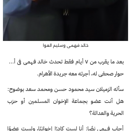
خالد فهمى وسليم العوا
بعد ما يقرب من ٧ أيام فقط تحدث خالد فهمى فى أول
حوار صحفى له، أجرته معه جريدة الأهرام.
سأله الزميلان سيد محمود حسن ومحمد سعد بوضوح:
هل أنت عضو بجماعة الإخوان المسلمين أو حزب
الحرية والعدالة؟
أجاب فهمى نصًا: أنا لست كادرًا إخوانيًا، ولست عضوًا