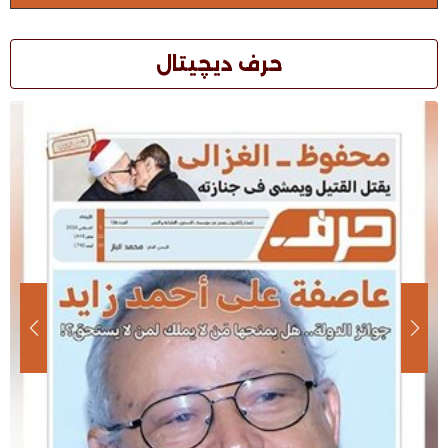
حرف ديچيتال