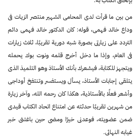
بإلحاق الكتاب به.
من بين ما قرأت لدى المحامى الشهير منتصر الزيات فى
وداع خالد فهمى، قوله: كان الدكتور خالد فهمى دائم
التردد على زيارتى بصورة شبه دورية تقريبًا، ثلاث زيارات
فى العام، وإذا ما دخل أخرج قلمه ونوت بوك يحمله
ويتجهز للكتابة، فيشعرك بأنك الأستاذ وهو التلميذ الذى
يتلقى إجابات الأستاذ، يسأل ويستفسر وتنتفخ أوداجى
وأشعر فعلًا بالأستاذية، هكذا كان رحمه الله، وآخر زيارة
من شهرين تقريبًا حدثته عن امتناع اتحاد الكتاب قيدى
ضمن عضويته، فوعدنى خيرًا ومضى حين باغتنى خبر
غيابه النهائى.