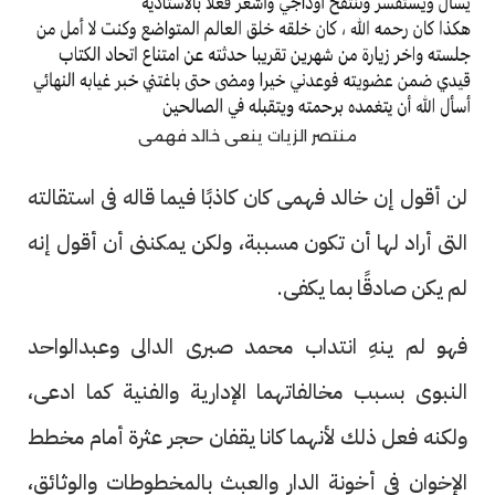
منتصر الزيات ينعى خالد فهمى
لن أقول إن خالد فهمى كان كاذبًا فيما قاله فى استقالته
التى أراد لها أن تكون مسببة، ولكن يمكننى أن أقول إنه
لم يكن صادقًا بما يكفى.
فهو لم ينهِ انتداب محمد صبرى الدالى وعبدالواحد
النبوى بسبب مخالفاتهما الإدارية والفنية كما ادعى،
ولكنه فعل ذلك لأنهما كانا يقفان حجر عثرة أمام مخطط
الإخوان فى أخونة الدار والعبث بالمخطوطات والوثائق،