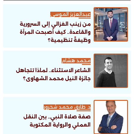
عبدالعزيز الموسى
من زينب الغزالي إلى السرورية
والقاعدة.. كيف أصبحت المرأة
وظيفةً تنظيمية؟
محمد هشام
الشاعر الاستثناء.. لماذا تتجاهل
جائزة النيل محمد الشهاوى؟
د. طارق محمد شحرور
صفة صلاة النبي.. بين النقل
العملي والرواية المكتوبة