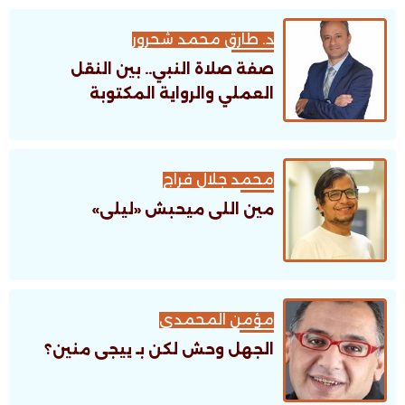
د. طارق محمد شحرور
صفة صلاة النبي.. بين النقل
العملي والرواية المكتوبة
محمد جلال فراج
مين اللى ميحبش «ليلى»
مؤمن المحمدى
الجهل وحش لكن بـ ييجى منين؟