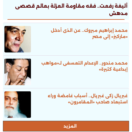
أليفة رفعت.. فقه مقاومة العزلة بعالم قصصى
مدهش
محمد إبراهيم مبروك.. عن الذى أدخل
«ماركيز» إلى مصر
محمد مندور.. الإعدام التعسفى لـ«مواهب
إبداعية كثيرة»
غبريال زكى غبريال.. أسباب غامضة وراء
استبعاد صاحب «المقامرون»
المزيد