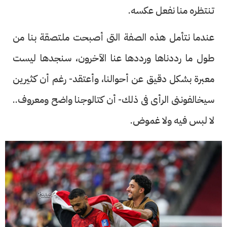
تنتظره منا نفعل عكسه.
عندما نتأمل هذه الصفة التى أصبحت ملتصقة بنا من
طول ما رددناها ورددها عنا الآخرون، سنجدها ليست
معبرة بشكل دقيق عن أحوالنا، وأعتقد- رغم أن كثيرين
سيخالفوننى الرأى فى ذلك- أن كتالوجنا واضح ومعروف..
لا لبس فيه ولا غموض.