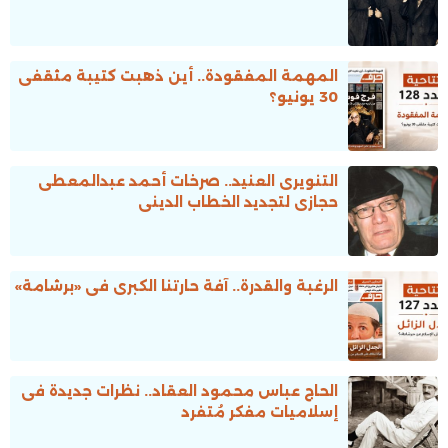
المهمة المفقودة.. أين ذهبت كتيبة مثقفى
30 يونيو؟
التنويرى العنيد.. صرخات أحمد عبدالمعطى
حجازى لتجديد الخطاب الدينى
الرغبة والقدرة.. آفة حارتنا الكبرى فى «برشامة»
الحاج عباس محمود العقاد.. نظرات جديدة فى
إسلاميات مفكر مُتفرد