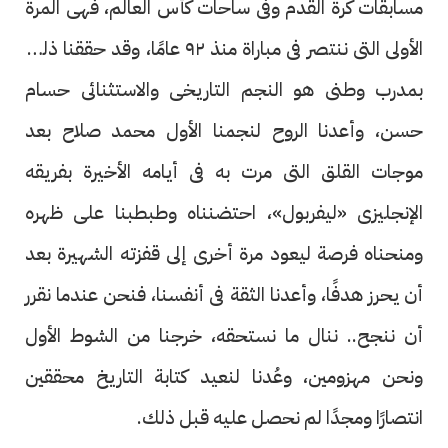
مسابقات كرة القدم وفى ساحات كأس العالم، فهى المرة
الأولى التى ننتصر فى مباراة منذ ٩٢ عامًا، وقد حققنا ذلك
بمدرب وطنى هو النجم التاريخى والاستثنائى حسام
حسن، وأعدنا الروح لنجمنا الأول محمد صلاح بعد
موجات القلق التى مرت به فى أيامه الأخيرة بفريقه
الإنجليزى «ليفربول»، احتضنناه وطبطبنا على ظهره
ومنحناه فرصة ليعود مرة أخرى إلى قفزته الشهيرة بعد
أن يحرز هدفًا، وأعدنا الثقة فى أنفسنا، فنحن عندما نقرر
أن ننجح.. ننال ما نستحقه، خرجنا من الشوط الأول
ونحن مهزومين، وعُدنا لنعيد كتابة التاريخ محققين
انتصارًا ومجدًا لم نحصل عليه قبل ذلك.