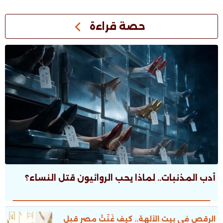
حصة قراءة
أدب المذنبات.. لماذا يحب الروائيون قتل النساء؟
الرقص فى بيت الآلهة.. كيف غَنَّتْ مصر قبل