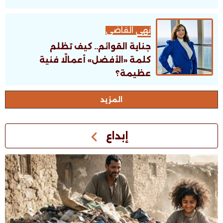
نهى القاضى
جناية القوائم.. كيف تظلم
كلمة «الأفضل» أعمالًا فنية
عظيمة؟
اﻟﻤﺰﻳﺪ
إبداع